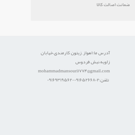
ضمانت اصالت کالا
آدرس ما:اهواز, زیتون کارمندی،خیابان
زاویه،نبش فردوس
mohammadmansouri1774@gmail.com
تلفن:09165266802-09169319562