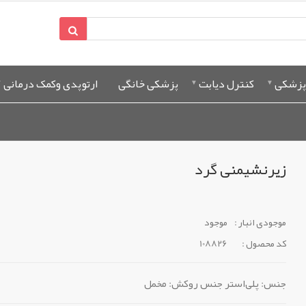
پزشکی
کنترل دیابت
پزشکی خانگی
ارتوپدی وکمک درمانی
زیرنشیمنی گرد
موجودی انبار :
موجود
کد محصول :
108826
جنس: پلی‌استر جنس روکش: مخمل