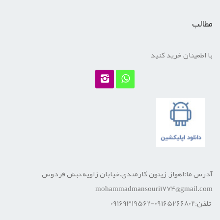
مطالب
با اطمینان خرید کنید
آدرس ما:اهواز, زیتون کارمندی،خیابان زاویه،نبش فردوس
mohammadmansouri1774@gmail.com
تلفن:09165266802-09169319562