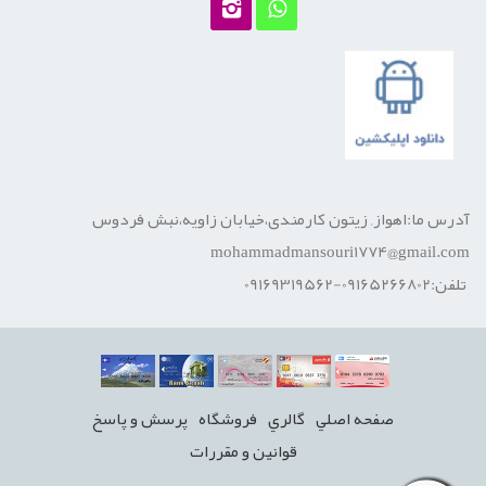
آدرس ما:اهواز, زیتون کارمندی،خیابان زاویه،نبش فردوس
mohammadmansouri1774@gmail.com
تلفن:09165266802-09169319562
صفحه اصلي
گالري
فروشگاه
پرسش و پاسخ
قوانين و مقررات