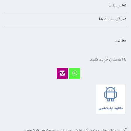
تماس با ما
معرفي سايت ها
مطالب
با اطمینان خرید کنید
آدرس ما:اهواز, زیتون کارمندی،خیابان زاویه،نبش فردوس