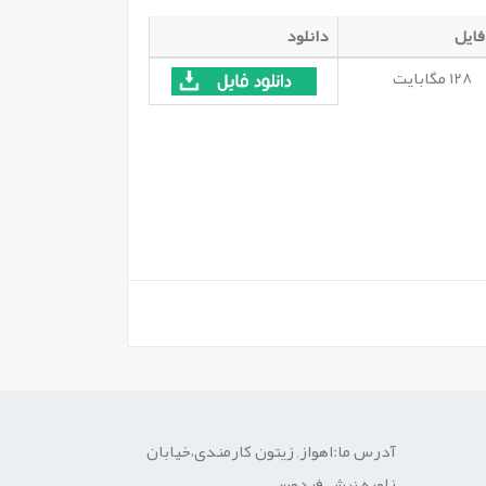
فایل
دانلود
128
مگابایت
آدرس ما:اهواز, زیتون کارمندی،خیابان
زاویه،نبش فردوس