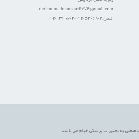
mohammadmansouri1774@gmail.com
تلفن:09165266802-09169319562
 متعلق به تجهیزات پزشکی خیام می باشد