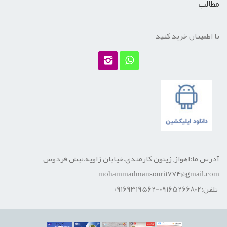
مطالب
با اطمینان خرید کنید
آدرس ما:اهواز, زیتون کارمندی،خیابان زاویه،نبش فردوس
mohammadmansouri1774@gmail.com
تلفن:09165266802-09169319562