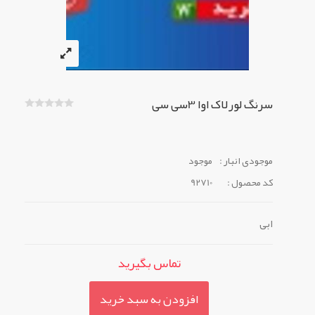
سرنگ لورلاک اوا 3سی سی
موجودی انبار :
موجود
کد محصول :
92710
ابی
تماس بگیرید
افزودن به سبد خرید