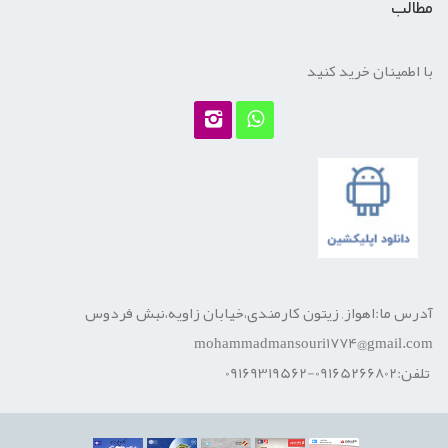
مطالب
با اطمینان خرید کنید
آدرس ما:اهواز, زیتون کارمندی،خیابان زاویه،نبش فردوس
mohammadmansouri1774@gmail.com
تلفن:09165266802-09169319562