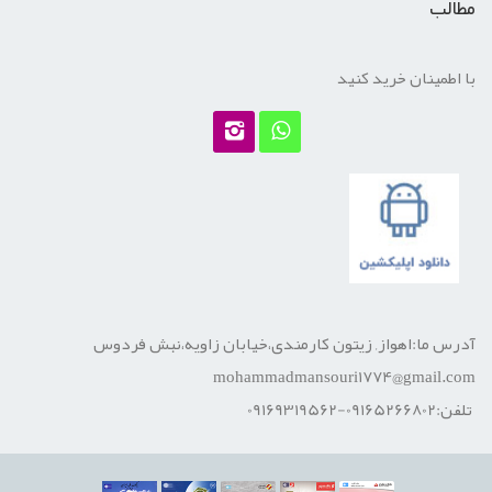
مطالب
با اطمینان خرید کنید
آدرس ما:اهواز, زیتون کارمندی،خیابان زاویه،نبش فردوس
mohammadmansouri1774@gmail.com
تلفن:09165266802-09169319562