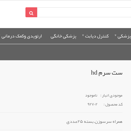
پزشکی
کنترل دیابت
پزشکی خانگی
ارتوپدی وکمک درمانی
ست سرم hd
موجودی انبار :
ناموجود
کد محصول :
92702
همراه سرسوزن.بسته 25عددی