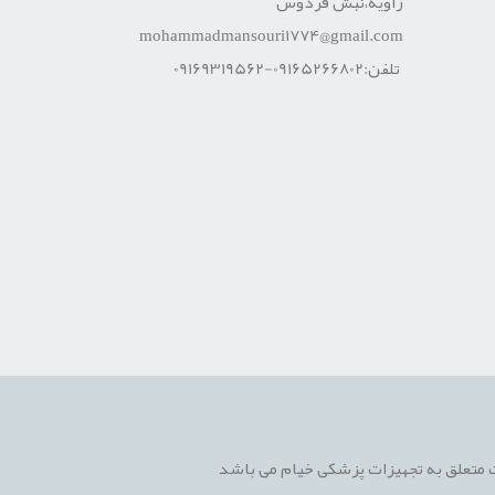
زاویه،نبش فردوس
mohammadmansouri1774@gmail.com
تلفن:09165266802-09169319562
 متعلق به تجهیزات پزشکی خیام می باشد