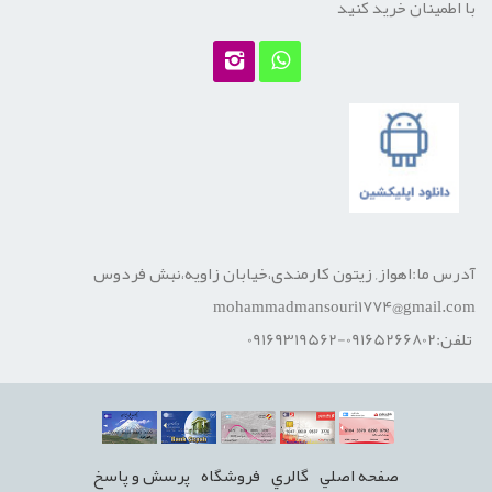
با اطمینان خرید کنید
آدرس ما:اهواز, زیتون کارمندی،خیابان زاویه،نبش فردوس
mohammadmansouri1774@gmail.com
تلفن:09165266802-09169319562
صفحه اصلي
گالري
فروشگاه
پرسش و پاسخ