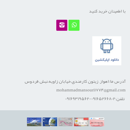
با اطمینان خرید کنید
آدرس ما:اهواز, زیتون کارمندی،خیابان زاویه،نبش فردوس
mohammadmansouri1774@gmail.com
تلفن:09165266802-09169319562