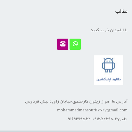
مطالب
با اطمینان خرید کنید
آدرس ما:اهواز, زیتون کارمندی،خیابان زاویه،نبش فردوس
mohammadmansouri1774@gmail.com
تلفن:09165266802-09169319562